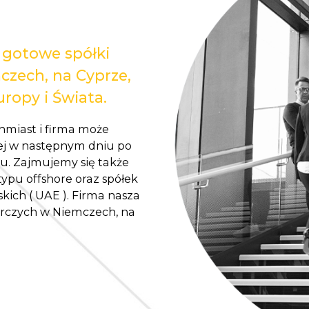
 gotowe spółki
czech, na Cyprze,
ropy i Świata.
hmiast i firma może
ej w następnym dniu po
u. Zajmujemy się także
ypu offshore oraz spółek
ich ( UAE ). Firma nasza
arczych w Niemczech, na