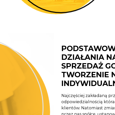
PODSTAWOW
DZIAŁANIA N
SPRZEDAŻ G
TWORZENIE 
INDYWIDUALN
Najczęściej zakładaną prz
odpowiedzialnością która 
klientów. Natomiast zmia
przez nas spółce, ustano